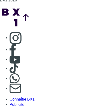
BX1 2026
Back to top
Consulter page Instagram
Consulter page Facebook
Consulter Youtube
Consulter TikTok
Nous rejoindre sur Whatsapp
S'abonner à notre newsletter
Connaître BX1
Publicité