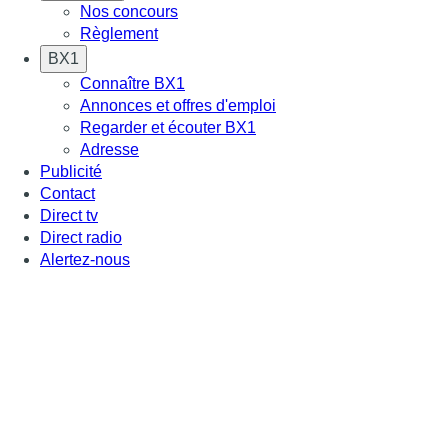
Nos concours
Règlement
BX1
Connaître BX1
Annonces et offres d'emploi
Regarder et écouter BX1
Adresse
Publicité
Contact
Direct tv
Direct radio
Alertez-nous