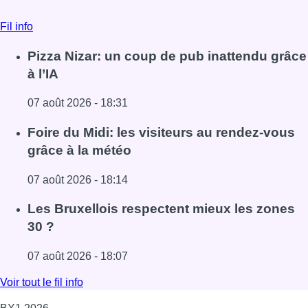
Fil info
Pizza Nizar: un coup de pub inattendu grâce
à l’IA
07 août 2026 - 18:31
Lire l'article Pizza Nizar: un coup de pub inattendu grâce à
Foire du Midi: les visiteurs au rendez-vous
grâce à la météo
07 août 2026 - 18:14
Lire l'article Foire du Midi: les visiteurs au rendez-vous g
Les Bruxellois respectent mieux les zones
30 ?
07 août 2026 - 18:07
Lire l'article Les Bruxellois respectent mieux les zones 30
Voir tout le fil info