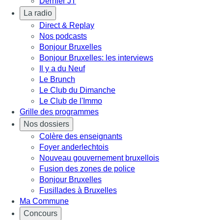
Dernier JT
La radio
Direct & Replay
Nos podcasts
Bonjour Bruxelles
Bonjour Bruxelles: les interviews
Il y a du Neuf
Le Brunch
Le Club du Dimanche
Le Club de l'Immo
Grille des programmes
Nos dossiers
Colère des enseignants
Foyer anderlechtois
Nouveau gouvernement bruxellois
Fusion des zones de police
Bonjour Bruxelles
Fusillades à Bruxelles
Ma Commune
Concours