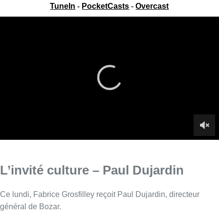
TuneIn
-
PocketCasts
-
Overcast
L’invité culture – Paul Dujardin
Ce lundi, Fabrice Grosfilley reçoit Paul Dujardin, directeur
général de Bozar.