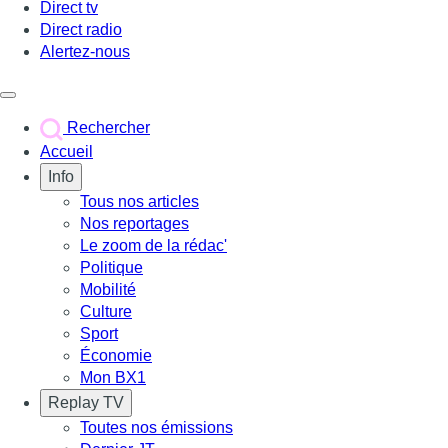
Direct tv
Direct radio
Alertez-nous
Déclencher le menu
Rechercher
Accueil
Info
Tous nos articles
Nos reportages
Le zoom de la rédac'
Politique
Mobilité
Culture
Sport
Économie
Mon BX1
Replay TV
Toutes nos émissions