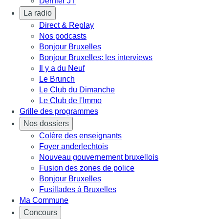
Dernier JT
La radio
Direct & Replay
Nos podcasts
Bonjour Bruxelles
Bonjour Bruxelles: les interviews
Il y a du Neuf
Le Brunch
Le Club du Dimanche
Le Club de l'Immo
Grille des programmes
Nos dossiers
Colère des enseignants
Foyer anderlechtois
Nouveau gouvernement bruxellois
Fusion des zones de police
Bonjour Bruxelles
Fusillades à Bruxelles
Ma Commune
Concours