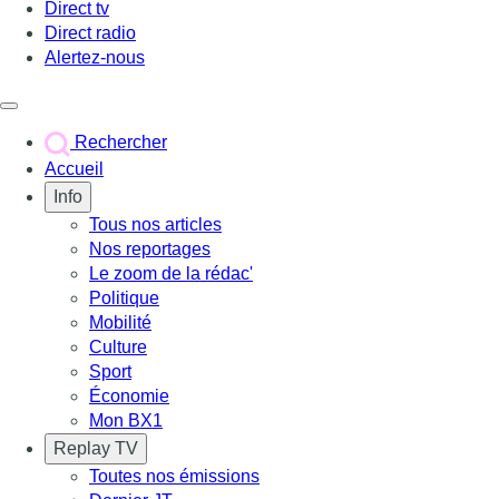
Direct tv
Direct radio
Alertez-nous
Déclencher le menu
Rechercher
Accueil
Info
Tous nos articles
Nos reportages
Le zoom de la rédac'
Politique
Mobilité
Culture
Sport
Économie
Mon BX1
Replay TV
Toutes nos émissions