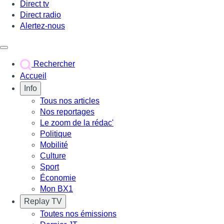
Direct tv
Direct radio
Alertez-nous
Déclencher le menu
Rechercher
Accueil
Info
Tous nos articles
Nos reportages
Le zoom de la rédac'
Politique
Mobilité
Culture
Sport
Économie
Mon BX1
Replay TV
Toutes nos émissions