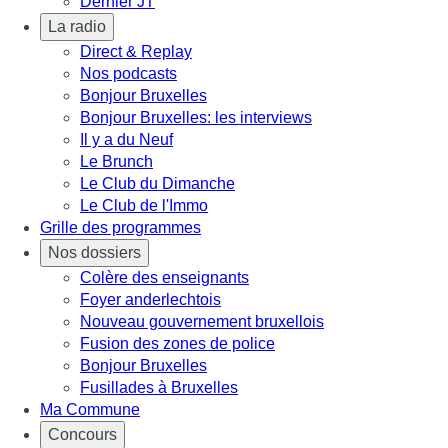
Dernier JT
La radio
Direct & Replay
Nos podcasts
Bonjour Bruxelles
Bonjour Bruxelles: les interviews
Il y a du Neuf
Le Brunch
Le Club du Dimanche
Le Club de l'Immo
Grille des programmes
Nos dossiers
Colère des enseignants
Foyer anderlechtois
Nouveau gouvernement bruxellois
Fusion des zones de police
Bonjour Bruxelles
Fusillades à Bruxelles
Ma Commune
Concours