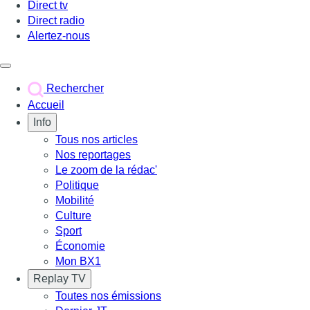
Direct tv
Direct radio
Alertez-nous
Déclencher le menu
Rechercher
Accueil
Info
Tous nos articles
Nos reportages
Le zoom de la rédac'
Politique
Mobilité
Culture
Sport
Économie
Mon BX1
Replay TV
Toutes nos émissions