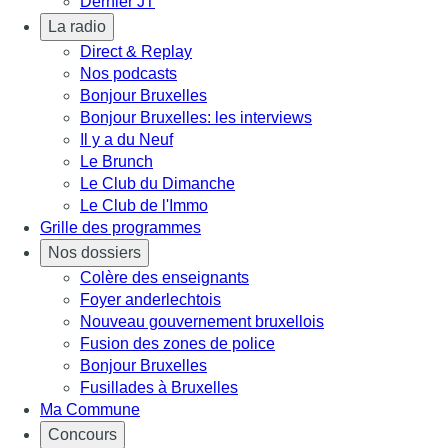
Dernier JT
La radio
Direct & Replay
Nos podcasts
Bonjour Bruxelles
Bonjour Bruxelles: les interviews
Il y a du Neuf
Le Brunch
Le Club du Dimanche
Le Club de l'Immo
Grille des programmes
Nos dossiers
Colère des enseignants
Foyer anderlechtois
Nouveau gouvernement bruxellois
Fusion des zones de police
Bonjour Bruxelles
Fusillades à Bruxelles
Ma Commune
Concours