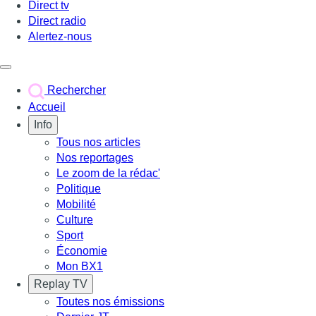
Direct tv
Direct radio
Alertez-nous
Déclencher le menu
Rechercher
Accueil
Info
Tous nos articles
Nos reportages
Le zoom de la rédac'
Politique
Mobilité
Culture
Sport
Économie
Mon BX1
Replay TV
Toutes nos émissions