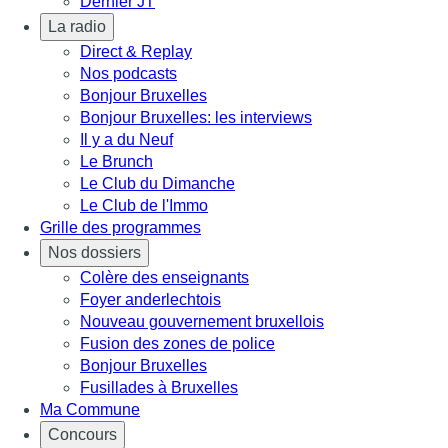
Dernier JT
La radio
Direct & Replay
Nos podcasts
Bonjour Bruxelles
Bonjour Bruxelles: les interviews
Il y a du Neuf
Le Brunch
Le Club du Dimanche
Le Club de l'Immo
Grille des programmes
Nos dossiers
Colère des enseignants
Foyer anderlechtois
Nouveau gouvernement bruxellois
Fusion des zones de police
Bonjour Bruxelles
Fusillades à Bruxelles
Ma Commune
Concours