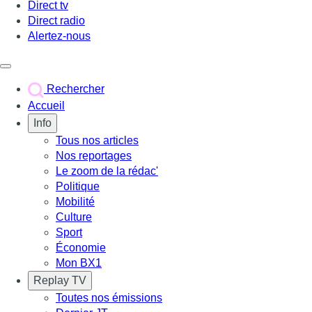
Direct tv
Direct radio
Alertez-nous
Déclencher le menu
Rechercher
Accueil
Info
Tous nos articles
Nos reportages
Le zoom de la rédac'
Politique
Mobilité
Culture
Sport
Économie
Mon BX1
Replay TV
Toutes nos émissions