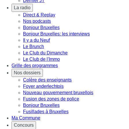
Dernier JT
La radio
Direct & Replay
Nos podcasts
Bonjour Bruxelles
Bonjour Bruxelles: les interviews
Il y a du Neuf
Le Brunch
Le Club du Dimanche
Le Club de l'Immo
Grille des programmes
Nos dossiers
Colère des enseignants
Foyer anderlechtois
Nouveau gouvernement bruxellois
Fusion des zones de police
Bonjour Bruxelles
Fusillades à Bruxelles
Ma Commune
Concours