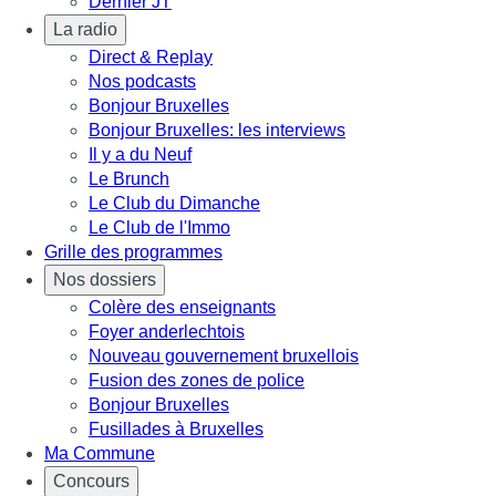
Dernier JT
La radio
Direct & Replay
Nos podcasts
Bonjour Bruxelles
Bonjour Bruxelles: les interviews
Il y a du Neuf
Le Brunch
Le Club du Dimanche
Le Club de l'Immo
Grille des programmes
Nos dossiers
Colère des enseignants
Foyer anderlechtois
Nouveau gouvernement bruxellois
Fusion des zones de police
Bonjour Bruxelles
Fusillades à Bruxelles
Ma Commune
Concours