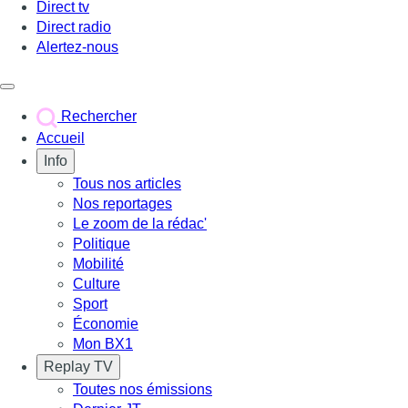
Direct tv
Direct radio
Alertez-nous
Déclencher le menu
Rechercher
Accueil
Info
Tous nos articles
Nos reportages
Le zoom de la rédac'
Politique
Mobilité
Culture
Sport
Économie
Mon BX1
Replay TV
Toutes nos émissions