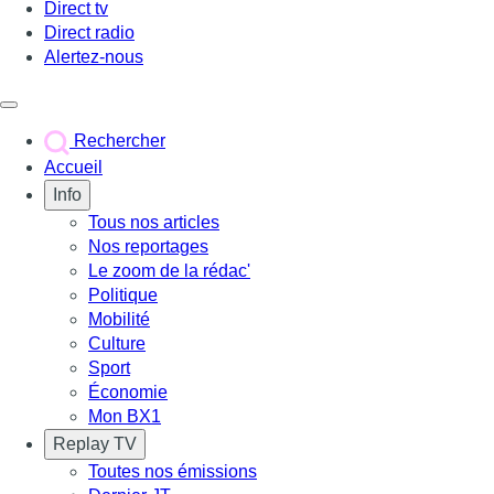
Direct tv
Direct radio
Alertez-nous
Déclencher le menu
Rechercher
Accueil
Info
Tous nos articles
Nos reportages
Le zoom de la rédac'
Politique
Mobilité
Culture
Sport
Économie
Mon BX1
Replay TV
Toutes nos émissions