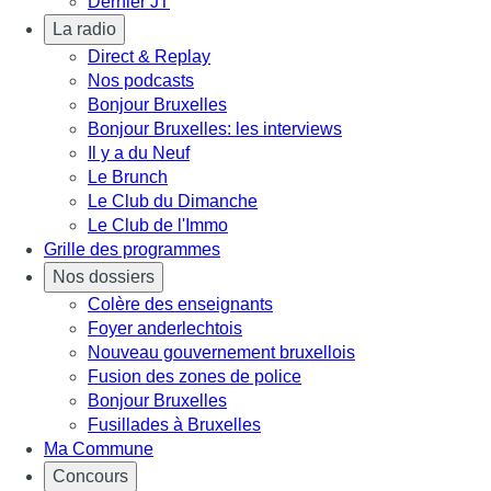
Dernier JT
La radio
Direct & Replay
Nos podcasts
Bonjour Bruxelles
Bonjour Bruxelles: les interviews
Il y a du Neuf
Le Brunch
Le Club du Dimanche
Le Club de l'Immo
Grille des programmes
Nos dossiers
Colère des enseignants
Foyer anderlechtois
Nouveau gouvernement bruxellois
Fusion des zones de police
Bonjour Bruxelles
Fusillades à Bruxelles
Ma Commune
Concours