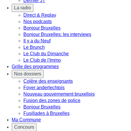
Dernier JT
La radio
Direct & Replay
Nos podcasts
Bonjour Bruxelles
Bonjour Bruxelles: les interviews
Il y a du Neuf
Le Brunch
Le Club du Dimanche
Le Club de l'Immo
Grille des programmes
Nos dossiers
Colère des enseignants
Foyer anderlechtois
Nouveau gouvernement bruxellois
Fusion des zones de police
Bonjour Bruxelles
Fusillades à Bruxelles
Ma Commune
Concours