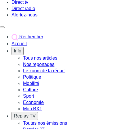
Direct tv
Direct radio
Alertez-nous
Déclencher le menu
Rechercher
Accueil
Info
Tous nos articles
Nos reportages
Le zoom de la rédac'
Politique
Mobilité
Culture
Sport
Économie
Mon BX1
Replay TV
Toutes nos émissions