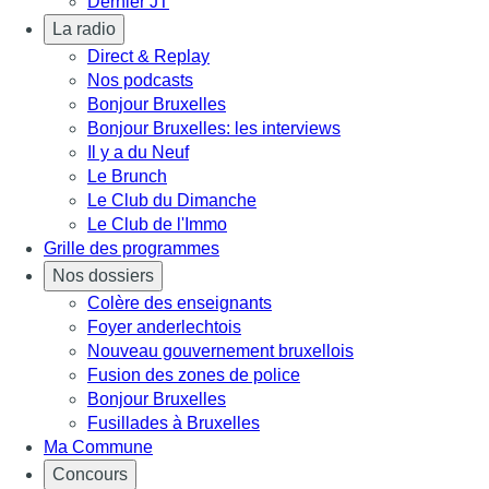
Dernier JT
La radio
Direct & Replay
Nos podcasts
Bonjour Bruxelles
Bonjour Bruxelles: les interviews
Il y a du Neuf
Le Brunch
Le Club du Dimanche
Le Club de l'Immo
Grille des programmes
Nos dossiers
Colère des enseignants
Foyer anderlechtois
Nouveau gouvernement bruxellois
Fusion des zones de police
Bonjour Bruxelles
Fusillades à Bruxelles
Ma Commune
Concours