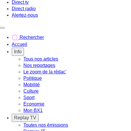
Direct tv
Direct radio
Alertez-nous
Déclencher le menu
Rechercher
Accueil
Info
Tous nos articles
Nos reportages
Le zoom de la rédac'
Politique
Mobilité
Culture
Sport
Économie
Mon BX1
Replay TV
Toutes nos émissions