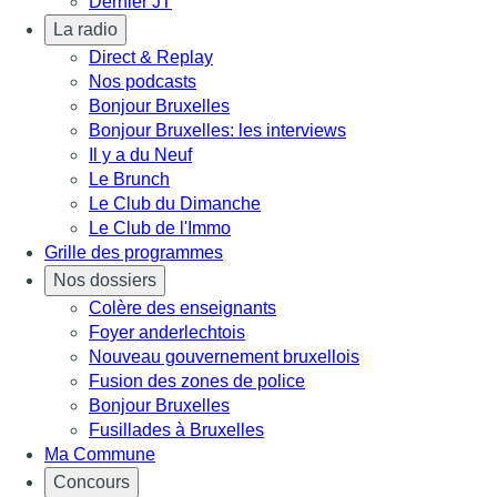
Dernier JT
La radio
Direct & Replay
Nos podcasts
Bonjour Bruxelles
Bonjour Bruxelles: les interviews
Il y a du Neuf
Le Brunch
Le Club du Dimanche
Le Club de l'Immo
Grille des programmes
Nos dossiers
Colère des enseignants
Foyer anderlechtois
Nouveau gouvernement bruxellois
Fusion des zones de police
Bonjour Bruxelles
Fusillades à Bruxelles
Ma Commune
Concours