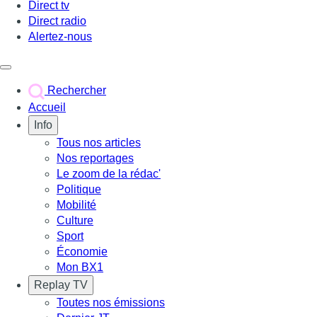
Direct tv
Direct radio
Alertez-nous
Déclencher le menu
Rechercher
Accueil
Info
Tous nos articles
Nos reportages
Le zoom de la rédac'
Politique
Mobilité
Culture
Sport
Économie
Mon BX1
Replay TV
Toutes nos émissions