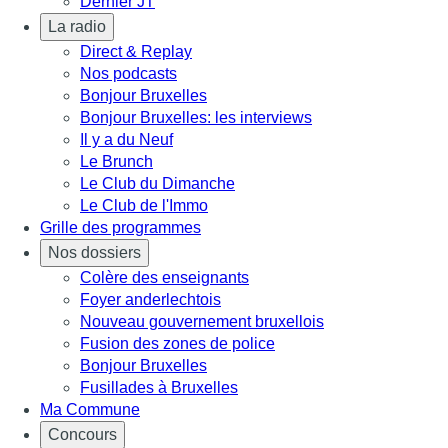
Dernier JT
La radio
Direct & Replay
Nos podcasts
Bonjour Bruxelles
Bonjour Bruxelles: les interviews
Il y a du Neuf
Le Brunch
Le Club du Dimanche
Le Club de l'Immo
Grille des programmes
Nos dossiers
Colère des enseignants
Foyer anderlechtois
Nouveau gouvernement bruxellois
Fusion des zones de police
Bonjour Bruxelles
Fusillades à Bruxelles
Ma Commune
Concours