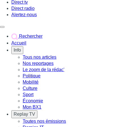
Direct tv
Direct radio
Alertez-nous
Déclencher le menu
Rechercher
Accueil
Info
Tous nos articles
Nos reportages
Le zoom de la rédac'
Politique
Mobilité
Culture
Sport
Économie
Mon BX1
Replay TV
Toutes nos émissions