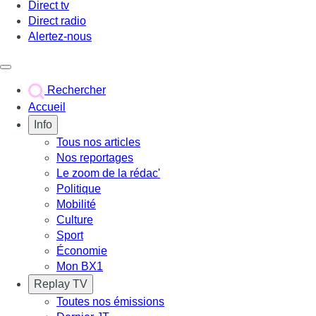
Direct tv
Direct radio
Alertez-nous
Déclencher le menu
Rechercher
Accueil
Info
Tous nos articles
Nos reportages
Le zoom de la rédac'
Politique
Mobilité
Culture
Sport
Économie
Mon BX1
Replay TV
Toutes nos émissions