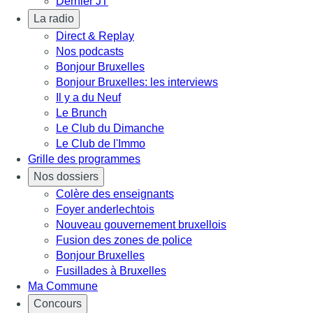
Dernier JT
La radio
Direct & Replay
Nos podcasts
Bonjour Bruxelles
Bonjour Bruxelles: les interviews
Il y a du Neuf
Le Brunch
Le Club du Dimanche
Le Club de l'Immo
Grille des programmes
Nos dossiers
Colère des enseignants
Foyer anderlechtois
Nouveau gouvernement bruxellois
Fusion des zones de police
Bonjour Bruxelles
Fusillades à Bruxelles
Ma Commune
Concours