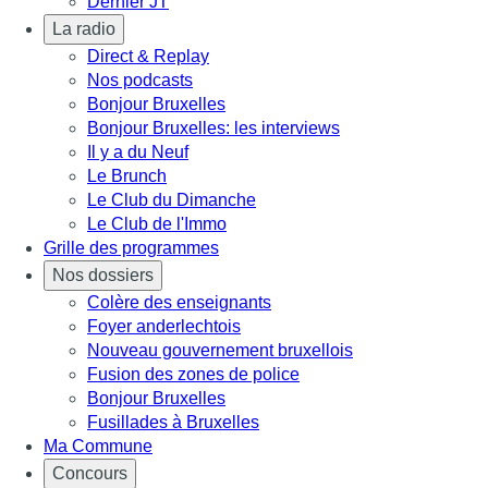
Dernier JT
La radio
Direct & Replay
Nos podcasts
Bonjour Bruxelles
Bonjour Bruxelles: les interviews
Il y a du Neuf
Le Brunch
Le Club du Dimanche
Le Club de l'Immo
Grille des programmes
Nos dossiers
Colère des enseignants
Foyer anderlechtois
Nouveau gouvernement bruxellois
Fusion des zones de police
Bonjour Bruxelles
Fusillades à Bruxelles
Ma Commune
Concours