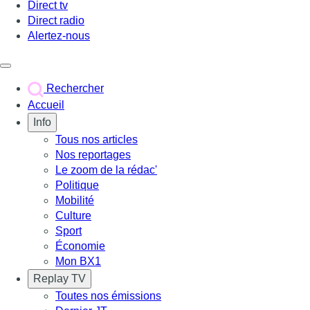
Direct tv
Direct radio
Alertez-nous
Déclencher le menu
Rechercher
Accueil
Info
Tous nos articles
Nos reportages
Le zoom de la rédac'
Politique
Mobilité
Culture
Sport
Économie
Mon BX1
Replay TV
Toutes nos émissions