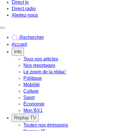
Direct tv
Direct radio
Alertez-nous
Déclencher le menu
Rechercher
Accueil
Info
Tous nos articles
Nos reportages
Le zoom de la rédac'
Politique
Mobilité
Culture
Sport
Économie
Mon BX1
Replay TV
Toutes nos émissions