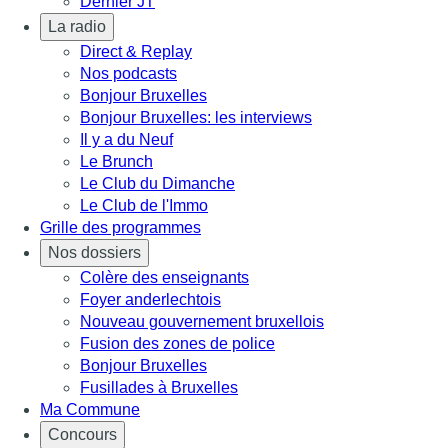
Dernier JT
La radio
Direct & Replay
Nos podcasts
Bonjour Bruxelles
Bonjour Bruxelles: les interviews
Il y a du Neuf
Le Brunch
Le Club du Dimanche
Le Club de l'Immo
Grille des programmes
Nos dossiers
Colère des enseignants
Foyer anderlechtois
Nouveau gouvernement bruxellois
Fusion des zones de police
Bonjour Bruxelles
Fusillades à Bruxelles
Ma Commune
Concours