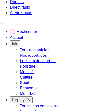
Direct tv
Direct radio
Alertez-nous
Déclencher le menu
Rechercher
Accueil
Info
Tous nos articles
Nos reportages
Le zoom de la rédac'
Politique
Mobilité
Culture
Sport
Économie
Mon BX1
Replay TV
Toutes nos émissions