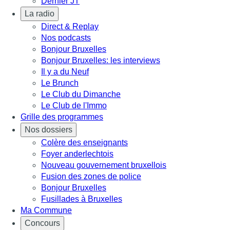
Dernier JT
La radio
Direct & Replay
Nos podcasts
Bonjour Bruxelles
Bonjour Bruxelles: les interviews
Il y a du Neuf
Le Brunch
Le Club du Dimanche
Le Club de l'Immo
Grille des programmes
Nos dossiers
Colère des enseignants
Foyer anderlechtois
Nouveau gouvernement bruxellois
Fusion des zones de police
Bonjour Bruxelles
Fusillades à Bruxelles
Ma Commune
Concours