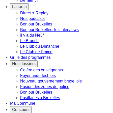
Dernier JT
La radio
Direct & Replay
Nos podcasts
Bonjour Bruxelles
Bonjour Bruxelles: les interviews
Il y a du Neuf
Le Brunch
Le Club du Dimanche
Le Club de l'Immo
Grille des programmes
Nos dossiers
Colère des enseignants
Foyer anderlechtois
Nouveau gouvernement bruxellois
Fusion des zones de police
Bonjour Bruxelles
Fusillades à Bruxelles
Ma Commune
Concours