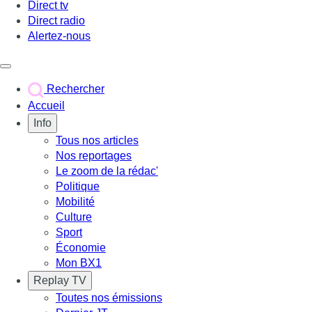
Direct tv
Direct radio
Alertez-nous
Déclencher le menu
Rechercher
Accueil
Info
Tous nos articles
Nos reportages
Le zoom de la rédac'
Politique
Mobilité
Culture
Sport
Économie
Mon BX1
Replay TV
Toutes nos émissions