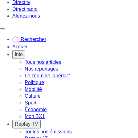
Direct tv
Direct radio
Alertez-nous
Déclencher le menu
Rechercher
Accueil
Info
Tous nos articles
Nos reportages
Le zoom de la rédac'
Politique
Mobilité
Culture
Sport
Économie
Mon BX1
Replay TV
Toutes nos émissions