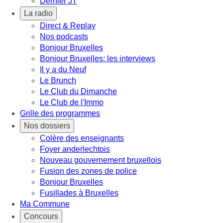
Dernier JT
La radio
Direct & Replay
Nos podcasts
Bonjour Bruxelles
Bonjour Bruxelles: les interviews
Il y a du Neuf
Le Brunch
Le Club du Dimanche
Le Club de l'Immo
Grille des programmes
Nos dossiers
Colère des enseignants
Foyer anderlechtois
Nouveau gouvernement bruxellois
Fusion des zones de police
Bonjour Bruxelles
Fusillades à Bruxelles
Ma Commune
Concours