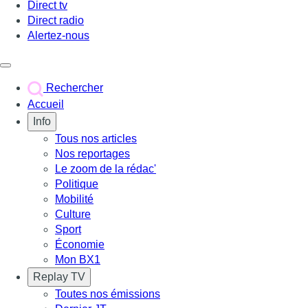
Direct tv
Direct radio
Alertez-nous
Déclencher le menu
Rechercher
Accueil
Info
Tous nos articles
Nos reportages
Le zoom de la rédac'
Politique
Mobilité
Culture
Sport
Économie
Mon BX1
Replay TV
Toutes nos émissions