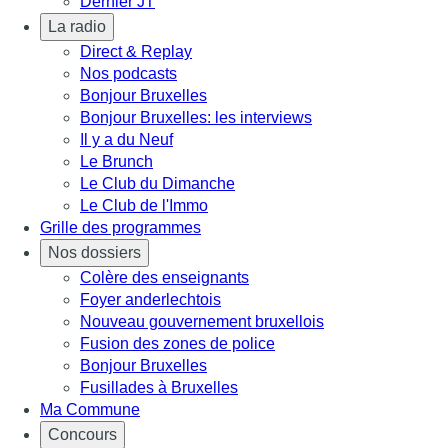
Dernier JT
La radio
Direct & Replay
Nos podcasts
Bonjour Bruxelles
Bonjour Bruxelles: les interviews
Il y a du Neuf
Le Brunch
Le Club du Dimanche
Le Club de l'Immo
Grille des programmes
Nos dossiers
Colère des enseignants
Foyer anderlechtois
Nouveau gouvernement bruxellois
Fusion des zones de police
Bonjour Bruxelles
Fusillades à Bruxelles
Ma Commune
Concours