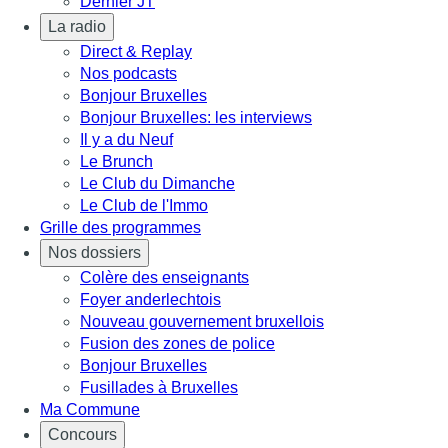
Dernier JT
La radio
Direct & Replay
Nos podcasts
Bonjour Bruxelles
Bonjour Bruxelles: les interviews
Il y a du Neuf
Le Brunch
Le Club du Dimanche
Le Club de l'Immo
Grille des programmes
Nos dossiers
Colère des enseignants
Foyer anderlechtois
Nouveau gouvernement bruxellois
Fusion des zones de police
Bonjour Bruxelles
Fusillades à Bruxelles
Ma Commune
Concours