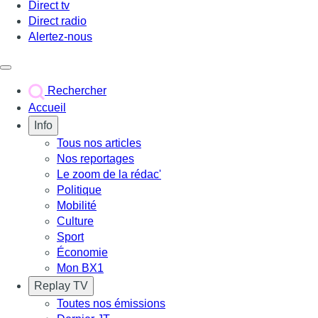
Direct tv
Direct radio
Alertez-nous
Déclencher le menu
Rechercher
Accueil
Info
Tous nos articles
Nos reportages
Le zoom de la rédac'
Politique
Mobilité
Culture
Sport
Économie
Mon BX1
Replay TV
Toutes nos émissions