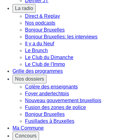
Dernier JT
La radio
Direct & Replay
Nos podcasts
Bonjour Bruxelles
Bonjour Bruxelles: les interviews
Il y a du Neuf
Le Brunch
Le Club du Dimanche
Le Club de l'Immo
Grille des programmes
Nos dossiers
Colère des enseignants
Foyer anderlechtois
Nouveau gouvernement bruxellois
Fusion des zones de police
Bonjour Bruxelles
Fusillades à Bruxelles
Ma Commune
Concours