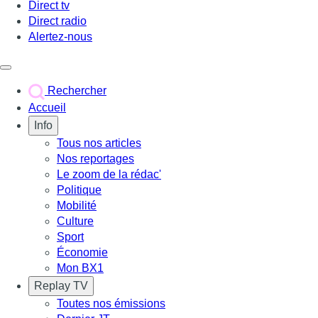
Direct tv
Direct radio
Alertez-nous
Déclencher le menu
Rechercher
Accueil
Info
Tous nos articles
Nos reportages
Le zoom de la rédac'
Politique
Mobilité
Culture
Sport
Économie
Mon BX1
Replay TV
Toutes nos émissions