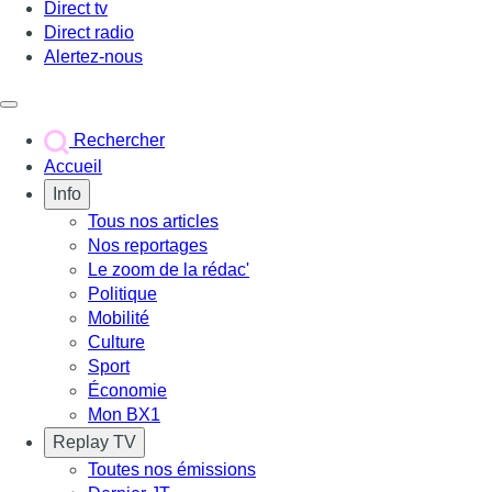
Direct tv
Direct radio
Alertez-nous
Déclencher le menu
Rechercher
Accueil
Info
Tous nos articles
Nos reportages
Le zoom de la rédac'
Politique
Mobilité
Culture
Sport
Économie
Mon BX1
Replay TV
Toutes nos émissions