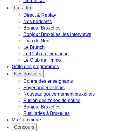
Dernier JT
La radio
Direct & Replay
Nos podcasts
Bonjour Bruxelles
Bonjour Bruxelles: les interviews
Il y a du Neuf
Le Brunch
Le Club du Dimanche
Le Club de l'Immo
Grille des programmes
Nos dossiers
Colère des enseignants
Foyer anderlechtois
Nouveau gouvernement bruxellois
Fusion des zones de police
Bonjour Bruxelles
Fusillades à Bruxelles
Ma Commune
Concours