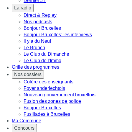
Dernier JT
La radio
Direct & Replay
Nos podcasts
Bonjour Bruxelles
Bonjour Bruxelles: les interviews
Il y a du Neuf
Le Brunch
Le Club du Dimanche
Le Club de l'Immo
Grille des programmes
Nos dossiers
Colère des enseignants
Foyer anderlechtois
Nouveau gouvernement bruxellois
Fusion des zones de police
Bonjour Bruxelles
Fusillades à Bruxelles
Ma Commune
Concours