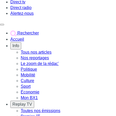
Direct tv
Direct radio
Alertez-nous
Déclencher le menu
Rechercher
Accueil
Info
Tous nos articles
Nos reportages
Le zoom de la rédac'
Politique
Mobilité
Culture
Sport
Économie
Mon BX1
Replay TV
Toutes nos émissions