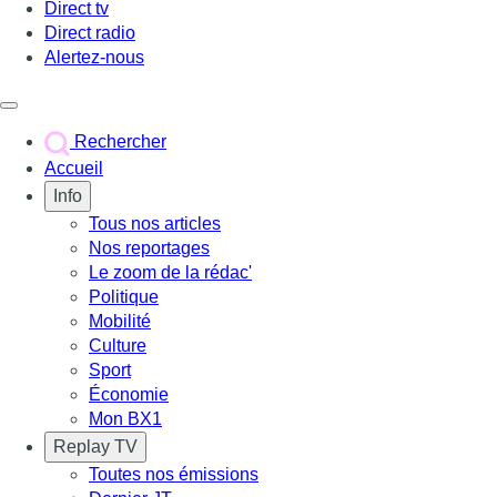
Direct tv
Direct radio
Alertez-nous
Déclencher le menu
Rechercher
Accueil
Info
Tous nos articles
Nos reportages
Le zoom de la rédac'
Politique
Mobilité
Culture
Sport
Économie
Mon BX1
Replay TV
Toutes nos émissions