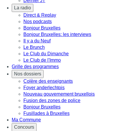
Dernier JT
La radio
Direct & Replay
Nos podcasts
Bonjour Bruxelles
Bonjour Bruxelles: les interviews
Il y a du Neuf
Le Brunch
Le Club du Dimanche
Le Club de l'Immo
Grille des programmes
Nos dossiers
Colère des enseignants
Foyer anderlechtois
Nouveau gouvernement bruxellois
Fusion des zones de police
Bonjour Bruxelles
Fusillades à Bruxelles
Ma Commune
Concours