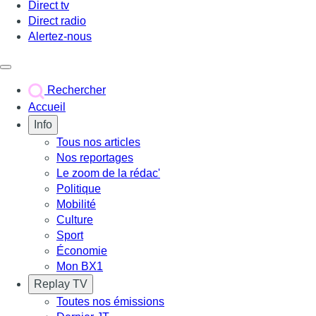
Direct tv
Direct radio
Alertez-nous
Déclencher le menu
Rechercher
Accueil
Info
Tous nos articles
Nos reportages
Le zoom de la rédac'
Politique
Mobilité
Culture
Sport
Économie
Mon BX1
Replay TV
Toutes nos émissions