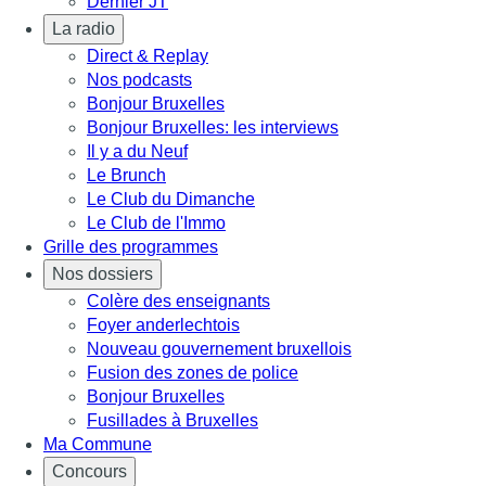
Dernier JT
La radio
Direct & Replay
Nos podcasts
Bonjour Bruxelles
Bonjour Bruxelles: les interviews
Il y a du Neuf
Le Brunch
Le Club du Dimanche
Le Club de l'Immo
Grille des programmes
Nos dossiers
Colère des enseignants
Foyer anderlechtois
Nouveau gouvernement bruxellois
Fusion des zones de police
Bonjour Bruxelles
Fusillades à Bruxelles
Ma Commune
Concours