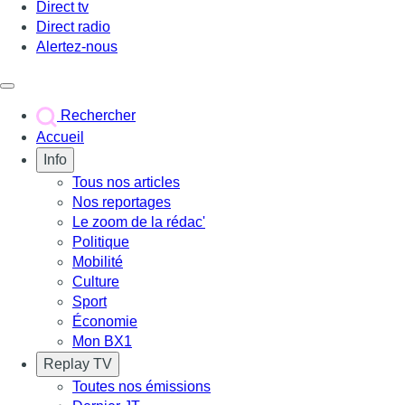
Direct tv
Direct radio
Alertez-nous
Déclencher le menu
Rechercher
Accueil
Info
Tous nos articles
Nos reportages
Le zoom de la rédac'
Politique
Mobilité
Culture
Sport
Économie
Mon BX1
Replay TV
Toutes nos émissions