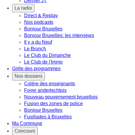
Dernier JT
La radio
Direct & Replay
Nos podcasts
Bonjour Bruxelles
Bonjour Bruxelles: les interviews
Il y a du Neuf
Le Brunch
Le Club du Dimanche
Le Club de l'Immo
Grille des programmes
Nos dossiers
Colère des enseignants
Foyer anderlechtois
Nouveau gouvernement bruxellois
Fusion des zones de police
Bonjour Bruxelles
Fusillades à Bruxelles
Ma Commune
Concours