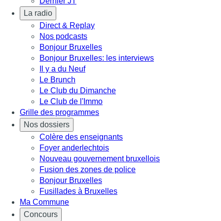
Dernier JT
La radio
Direct & Replay
Nos podcasts
Bonjour Bruxelles
Bonjour Bruxelles: les interviews
Il y a du Neuf
Le Brunch
Le Club du Dimanche
Le Club de l'Immo
Grille des programmes
Nos dossiers
Colère des enseignants
Foyer anderlechtois
Nouveau gouvernement bruxellois
Fusion des zones de police
Bonjour Bruxelles
Fusillades à Bruxelles
Ma Commune
Concours