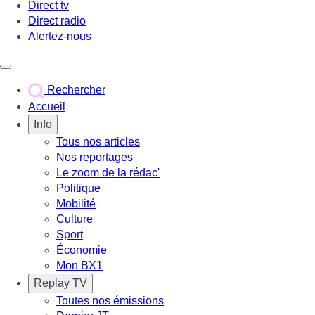
Direct tv
Direct radio
Alertez-nous
Déclencher le menu
Rechercher
Accueil
Info
Tous nos articles
Nos reportages
Le zoom de la rédac'
Politique
Mobilité
Culture
Sport
Économie
Mon BX1
Replay TV
Toutes nos émissions