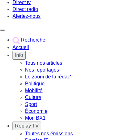
Direct tv
Direct radio
Alertez-nous
Déclencher le menu
Rechercher
Accueil
Info
Tous nos articles
Nos reportages
Le zoom de la rédac'
Politique
Mobilité
Culture
Sport
Économie
Mon BX1
Replay TV
Toutes nos émissions