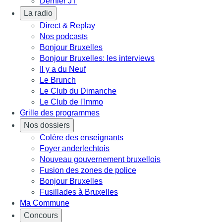
Dernier JT
La radio
Direct & Replay
Nos podcasts
Bonjour Bruxelles
Bonjour Bruxelles: les interviews
Il y a du Neuf
Le Brunch
Le Club du Dimanche
Le Club de l'Immo
Grille des programmes
Nos dossiers
Colère des enseignants
Foyer anderlechtois
Nouveau gouvernement bruxellois
Fusion des zones de police
Bonjour Bruxelles
Fusillades à Bruxelles
Ma Commune
Concours