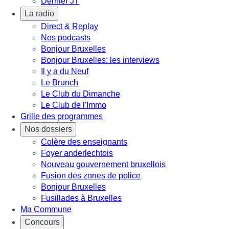
Dernier JT
La radio
Direct & Replay
Nos podcasts
Bonjour Bruxelles
Bonjour Bruxelles: les interviews
Il y a du Neuf
Le Brunch
Le Club du Dimanche
Le Club de l'Immo
Grille des programmes
Nos dossiers
Colère des enseignants
Foyer anderlechtois
Nouveau gouvernement bruxellois
Fusion des zones de police
Bonjour Bruxelles
Fusillades à Bruxelles
Ma Commune
Concours