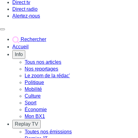
Direct tv
Direct radio
Alertez-nous
Déclencher le menu
Rechercher
Accueil
Info
Tous nos articles
Nos reportages
Le zoom de la rédac'
Politique
Mobilité
Culture
Sport
Économie
Mon BX1
Replay TV
Toutes nos émissions