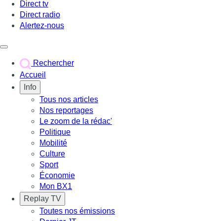
Direct tv
Direct radio
Alertez-nous
Déclencher le menu
Rechercher
Accueil
Info
Tous nos articles
Nos reportages
Le zoom de la rédac'
Politique
Mobilité
Culture
Sport
Économie
Mon BX1
Replay TV
Toutes nos émissions