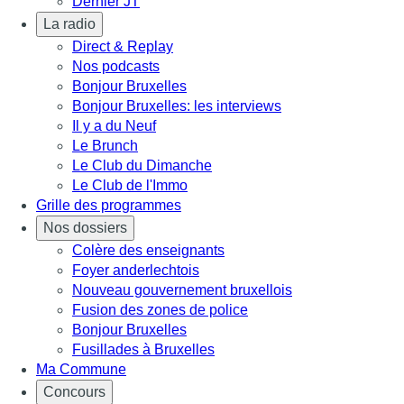
Dernier JT
La radio
Direct & Replay
Nos podcasts
Bonjour Bruxelles
Bonjour Bruxelles: les interviews
Il y a du Neuf
Le Brunch
Le Club du Dimanche
Le Club de l'Immo
Grille des programmes
Nos dossiers
Colère des enseignants
Foyer anderlechtois
Nouveau gouvernement bruxellois
Fusion des zones de police
Bonjour Bruxelles
Fusillades à Bruxelles
Ma Commune
Concours