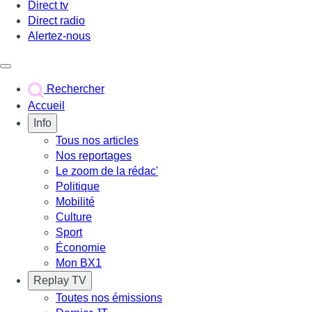
Direct tv
Direct radio
Alertez-nous
Déclencher le menu
Rechercher
Accueil
Info
Tous nos articles
Nos reportages
Le zoom de la rédac'
Politique
Mobilité
Culture
Sport
Économie
Mon BX1
Replay TV
Toutes nos émissions