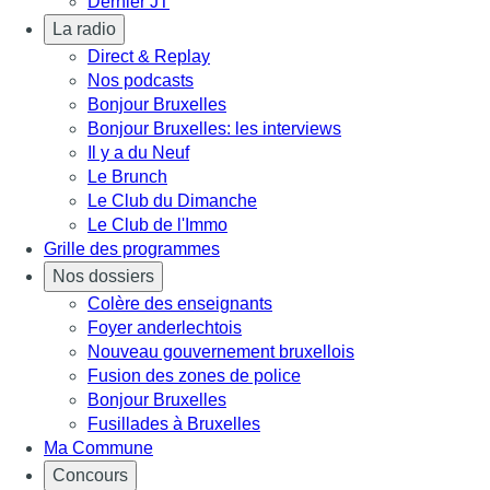
Dernier JT
La radio
Direct & Replay
Nos podcasts
Bonjour Bruxelles
Bonjour Bruxelles: les interviews
Il y a du Neuf
Le Brunch
Le Club du Dimanche
Le Club de l'Immo
Grille des programmes
Nos dossiers
Colère des enseignants
Foyer anderlechtois
Nouveau gouvernement bruxellois
Fusion des zones de police
Bonjour Bruxelles
Fusillades à Bruxelles
Ma Commune
Concours