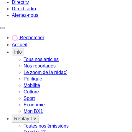
Direct tv
Direct radio
Alertez-nous
Déclencher le menu
Rechercher
Accueil
Info
Tous nos articles
Nos reportages
Le zoom de la rédac'
Politique
Mobilité
Culture
Sport
Économie
Mon BX1
Replay TV
Toutes nos émissions