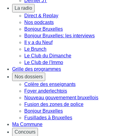
Dernier JT
La radio
Direct & Replay
Nos podcasts
Bonjour Bruxelles
Bonjour Bruxelles: les interviews
Il y a du Neuf
Le Brunch
Le Club du Dimanche
Le Club de l'Immo
Grille des programmes
Nos dossiers
Colère des enseignants
Foyer anderlechtois
Nouveau gouvernement bruxellois
Fusion des zones de police
Bonjour Bruxelles
Fusillades à Bruxelles
Ma Commune
Concours