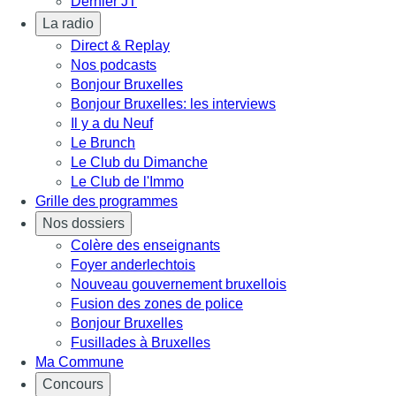
Dernier JT
La radio
Direct & Replay
Nos podcasts
Bonjour Bruxelles
Bonjour Bruxelles: les interviews
Il y a du Neuf
Le Brunch
Le Club du Dimanche
Le Club de l'Immo
Grille des programmes
Nos dossiers
Colère des enseignants
Foyer anderlechtois
Nouveau gouvernement bruxellois
Fusion des zones de police
Bonjour Bruxelles
Fusillades à Bruxelles
Ma Commune
Concours