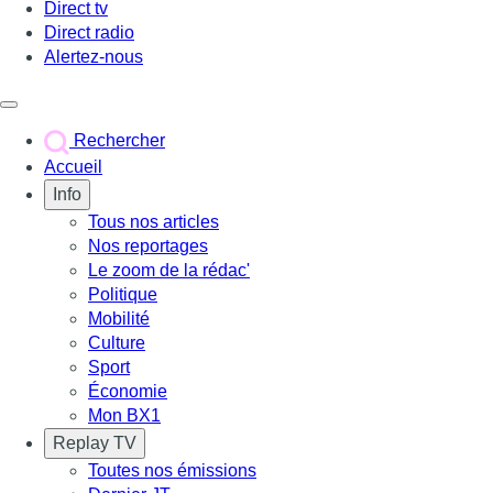
Direct tv
Direct radio
Alertez-nous
Déclencher le menu
Rechercher
Accueil
Info
Tous nos articles
Nos reportages
Le zoom de la rédac'
Politique
Mobilité
Culture
Sport
Économie
Mon BX1
Replay TV
Toutes nos émissions