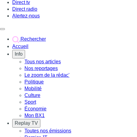
Direct tv
Direct radio
Alertez-nous
Déclencher le menu
Rechercher
Accueil
Info
Tous nos articles
Nos reportages
Le zoom de la rédac'
Politique
Mobilité
Culture
Sport
Économie
Mon BX1
Replay TV
Toutes nos émissions