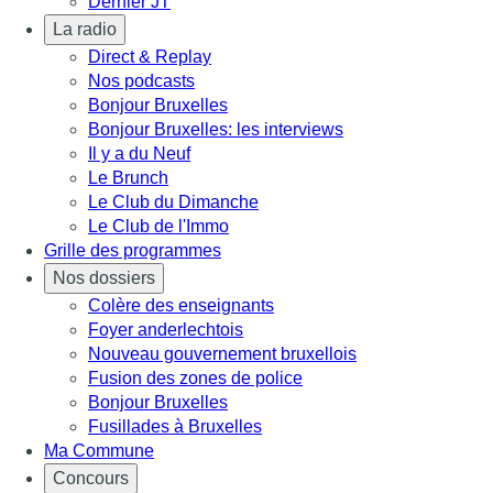
Dernier JT
La radio
Direct & Replay
Nos podcasts
Bonjour Bruxelles
Bonjour Bruxelles: les interviews
Il y a du Neuf
Le Brunch
Le Club du Dimanche
Le Club de l'Immo
Grille des programmes
Nos dossiers
Colère des enseignants
Foyer anderlechtois
Nouveau gouvernement bruxellois
Fusion des zones de police
Bonjour Bruxelles
Fusillades à Bruxelles
Ma Commune
Concours