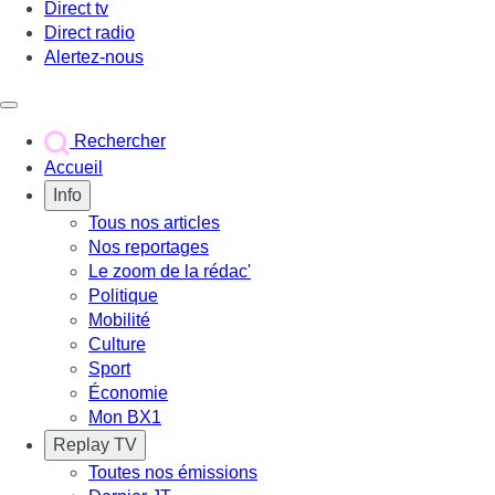
Direct tv
Direct radio
Alertez-nous
Déclencher le menu
Rechercher
Accueil
Info
Tous nos articles
Nos reportages
Le zoom de la rédac'
Politique
Mobilité
Culture
Sport
Économie
Mon BX1
Replay TV
Toutes nos émissions