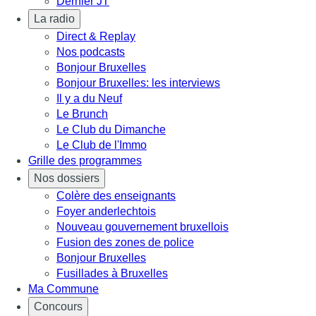
Dernier JT
La radio
Direct & Replay
Nos podcasts
Bonjour Bruxelles
Bonjour Bruxelles: les interviews
Il y a du Neuf
Le Brunch
Le Club du Dimanche
Le Club de l'Immo
Grille des programmes
Nos dossiers
Colère des enseignants
Foyer anderlechtois
Nouveau gouvernement bruxellois
Fusion des zones de police
Bonjour Bruxelles
Fusillades à Bruxelles
Ma Commune
Concours