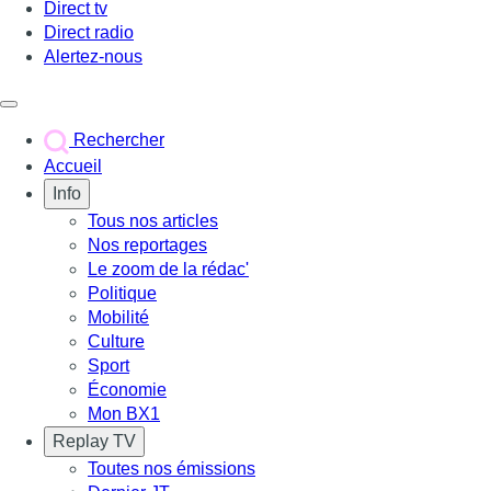
Direct tv
Direct radio
Alertez-nous
Déclencher le menu
Rechercher
Accueil
Info
Tous nos articles
Nos reportages
Le zoom de la rédac'
Politique
Mobilité
Culture
Sport
Économie
Mon BX1
Replay TV
Toutes nos émissions