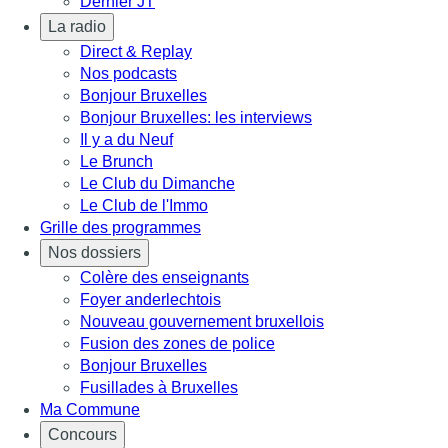
Dernier JT
La radio
Direct & Replay
Nos podcasts
Bonjour Bruxelles
Bonjour Bruxelles: les interviews
Il y a du Neuf
Le Brunch
Le Club du Dimanche
Le Club de l'Immo
Grille des programmes
Nos dossiers
Colère des enseignants
Foyer anderlechtois
Nouveau gouvernement bruxellois
Fusion des zones de police
Bonjour Bruxelles
Fusillades à Bruxelles
Ma Commune
Concours