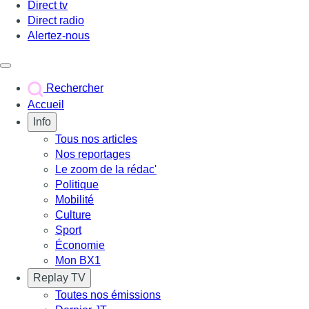
Direct tv
Direct radio
Alertez-nous
Déclencher le menu
Rechercher
Accueil
Info
Tous nos articles
Nos reportages
Le zoom de la rédac'
Politique
Mobilité
Culture
Sport
Économie
Mon BX1
Replay TV
Toutes nos émissions