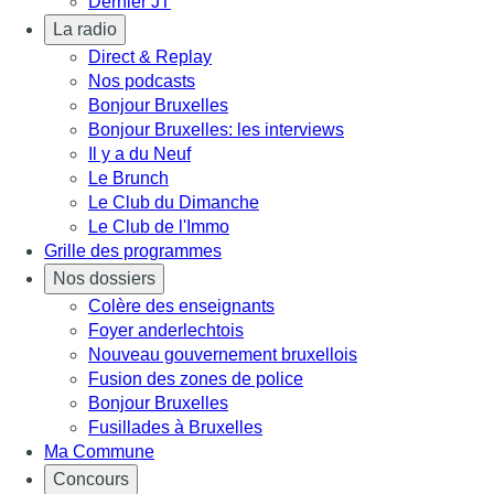
Dernier JT
La radio
Direct & Replay
Nos podcasts
Bonjour Bruxelles
Bonjour Bruxelles: les interviews
Il y a du Neuf
Le Brunch
Le Club du Dimanche
Le Club de l'Immo
Grille des programmes
Nos dossiers
Colère des enseignants
Foyer anderlechtois
Nouveau gouvernement bruxellois
Fusion des zones de police
Bonjour Bruxelles
Fusillades à Bruxelles
Ma Commune
Concours