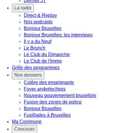
Dernier JT
La radio
Direct & Replay
Nos podcasts
Bonjour Bruxelles
Bonjour Bruxelles: les interviews
Il y a du Neuf
Le Brunch
Le Club du Dimanche
Le Club de l'Immo
Grille des programmes
Nos dossiers
Colère des enseignants
Foyer anderlechtois
Nouveau gouvernement bruxellois
Fusion des zones de police
Bonjour Bruxelles
Fusillades à Bruxelles
Ma Commune
Concours