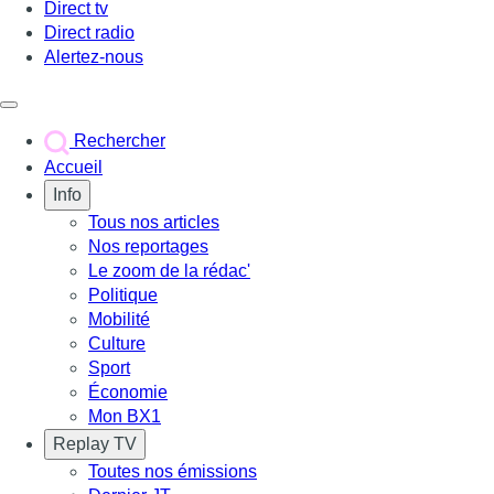
Direct tv
Direct radio
Alertez-nous
Déclencher le menu
Rechercher
Accueil
Info
Tous nos articles
Nos reportages
Le zoom de la rédac'
Politique
Mobilité
Culture
Sport
Économie
Mon BX1
Replay TV
Toutes nos émissions