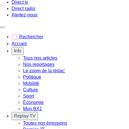
Direct tv
Direct radio
Alertez-nous
Déclencher le menu
Rechercher
Accueil
Info
Tous nos articles
Nos reportages
Le zoom de la rédac'
Politique
Mobilité
Culture
Sport
Économie
Mon BX1
Replay TV
Toutes nos émissions