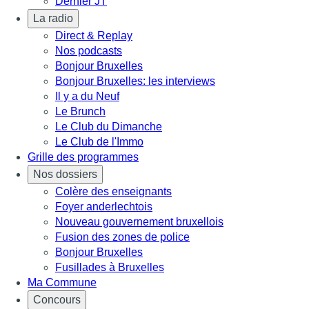
Dernier JT
La radio
Direct & Replay
Nos podcasts
Bonjour Bruxelles
Bonjour Bruxelles: les interviews
Il y a du Neuf
Le Brunch
Le Club du Dimanche
Le Club de l'Immo
Grille des programmes
Nos dossiers
Colère des enseignants
Foyer anderlechtois
Nouveau gouvernement bruxellois
Fusion des zones de police
Bonjour Bruxelles
Fusillades à Bruxelles
Ma Commune
Concours