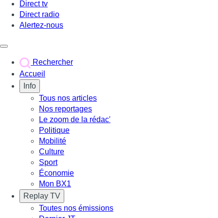
Direct tv
Direct radio
Alertez-nous
Déclencher le menu
Rechercher
Accueil
Info
Tous nos articles
Nos reportages
Le zoom de la rédac'
Politique
Mobilité
Culture
Sport
Économie
Mon BX1
Replay TV
Toutes nos émissions