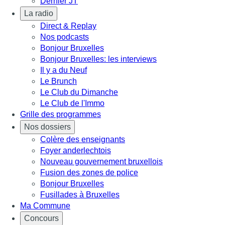
Dernier JT
La radio
Direct & Replay
Nos podcasts
Bonjour Bruxelles
Bonjour Bruxelles: les interviews
Il y a du Neuf
Le Brunch
Le Club du Dimanche
Le Club de l'Immo
Grille des programmes
Nos dossiers
Colère des enseignants
Foyer anderlechtois
Nouveau gouvernement bruxellois
Fusion des zones de police
Bonjour Bruxelles
Fusillades à Bruxelles
Ma Commune
Concours