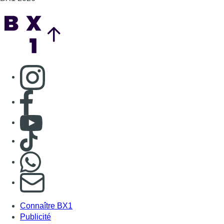
Back to top
Consulter page Instagram
Consulter page Facebook
Consulter Youtube
Consulter TikTok
Nous rejoindre sur Whatsapp
S'abonner à notre newsletter
Connaître BX1
Publicité