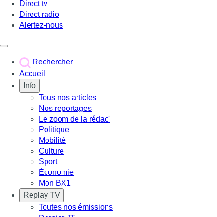
Direct tv
Direct radio
Alertez-nous
Déclencher le menu
Rechercher
Accueil
Info
Tous nos articles
Nos reportages
Le zoom de la rédac'
Politique
Mobilité
Culture
Sport
Économie
Mon BX1
Replay TV
Toutes nos émissions