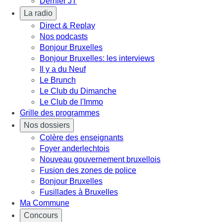
Dernier JT
La radio
Direct & Replay
Nos podcasts
Bonjour Bruxelles
Bonjour Bruxelles: les interviews
Il y a du Neuf
Le Brunch
Le Club du Dimanche
Le Club de l'Immo
Grille des programmes
Nos dossiers
Colère des enseignants
Foyer anderlechtois
Nouveau gouvernement bruxellois
Fusion des zones de police
Bonjour Bruxelles
Fusillades à Bruxelles
Ma Commune
Concours