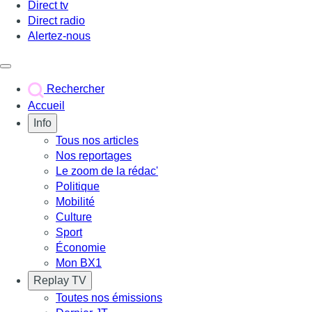
Direct tv
Direct radio
Alertez-nous
Déclencher le menu
Rechercher
Accueil
Info
Tous nos articles
Nos reportages
Le zoom de la rédac'
Politique
Mobilité
Culture
Sport
Économie
Mon BX1
Replay TV
Toutes nos émissions