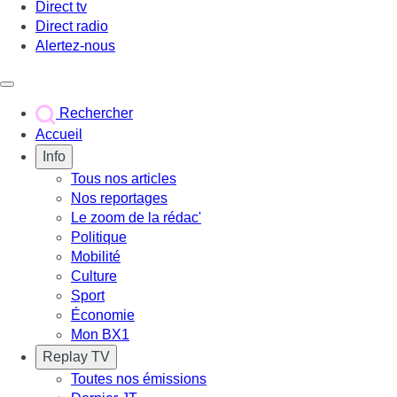
Direct tv
Direct radio
Alertez-nous
Déclencher le menu
Rechercher
Accueil
Info
Tous nos articles
Nos reportages
Le zoom de la rédac'
Politique
Mobilité
Culture
Sport
Économie
Mon BX1
Replay TV
Toutes nos émissions