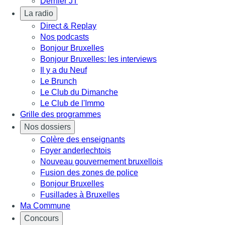
Dernier JT
La radio
Direct & Replay
Nos podcasts
Bonjour Bruxelles
Bonjour Bruxelles: les interviews
Il y a du Neuf
Le Brunch
Le Club du Dimanche
Le Club de l'Immo
Grille des programmes
Nos dossiers
Colère des enseignants
Foyer anderlechtois
Nouveau gouvernement bruxellois
Fusion des zones de police
Bonjour Bruxelles
Fusillades à Bruxelles
Ma Commune
Concours