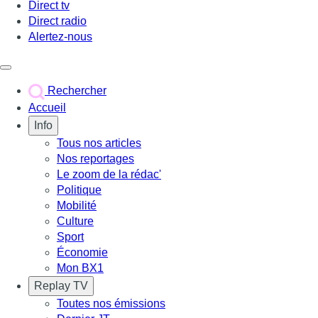
Direct tv
Direct radio
Alertez-nous
Déclencher le menu
Rechercher
Accueil
Info
Tous nos articles
Nos reportages
Le zoom de la rédac'
Politique
Mobilité
Culture
Sport
Économie
Mon BX1
Replay TV
Toutes nos émissions