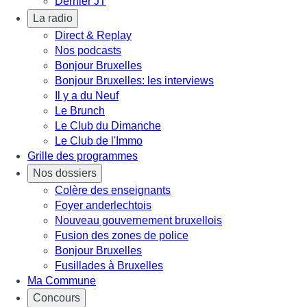
Dernier JT
La radio
Direct & Replay
Nos podcasts
Bonjour Bruxelles
Bonjour Bruxelles: les interviews
Il y a du Neuf
Le Brunch
Le Club du Dimanche
Le Club de l'Immo
Grille des programmes
Nos dossiers
Colère des enseignants
Foyer anderlechtois
Nouveau gouvernement bruxellois
Fusion des zones de police
Bonjour Bruxelles
Fusillades à Bruxelles
Ma Commune
Concours