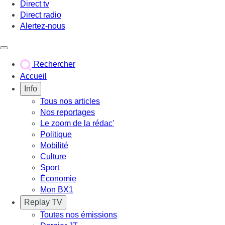
Direct tv
Direct radio
Alertez-nous
Déclencher le menu
Rechercher
Accueil
Info
Tous nos articles
Nos reportages
Le zoom de la rédac'
Politique
Mobilité
Culture
Sport
Économie
Mon BX1
Replay TV
Toutes nos émissions