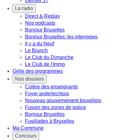
Dernier JT
La radio
Direct & Replay
Nos podcasts
Bonjour Bruxelles
Bonjour Bruxelles: les interviews
Il y a du Neuf
Le Brunch
Le Club du Dimanche
Le Club de l'Immo
Grille des programmes
Nos dossiers
Colère des enseignants
Foyer anderlechtois
Nouveau gouvernement bruxellois
Fusion des zones de police
Bonjour Bruxelles
Fusillades à Bruxelles
Ma Commune
Concours