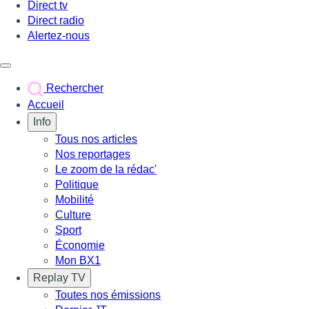
Direct tv
Direct radio
Alertez-nous
Déclencher le menu
Rechercher
Accueil
Info
Tous nos articles
Nos reportages
Le zoom de la rédac'
Politique
Mobilité
Culture
Sport
Économie
Mon BX1
Replay TV
Toutes nos émissions