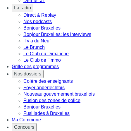
Dernier JT
La radio
Direct & Replay
Nos podcasts
Bonjour Bruxelles
Bonjour Bruxelles: les interviews
Il y a du Neuf
Le Brunch
Le Club du Dimanche
Le Club de l'Immo
Grille des programmes
Nos dossiers
Colère des enseignants
Foyer anderlechtois
Nouveau gouvernement bruxellois
Fusion des zones de police
Bonjour Bruxelles
Fusillades à Bruxelles
Ma Commune
Concours