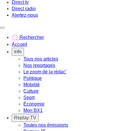
Direct tv
Direct radio
Alertez-nous
Déclencher le menu
Rechercher
Accueil
Info
Tous nos articles
Nos reportages
Le zoom de la rédac'
Politique
Mobilité
Culture
Sport
Économie
Mon BX1
Replay TV
Toutes nos émissions