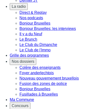
Dernier JT
La radio
Direct & Replay
Nos podcasts
Bonjour Bruxelles
Bonjour Bruxelles: les interviews
Il y a du Neuf
Le Brunch
Le Club du Dimanche
Le Club de l'Immo
Grille des programmes
Nos dossiers
Colère des enseignants
Foyer anderlechtois
Nouveau gouvernement bruxellois
Fusion des zones de police
Bonjour Bruxelles
Fusillades à Bruxelles
Ma Commune
Concours