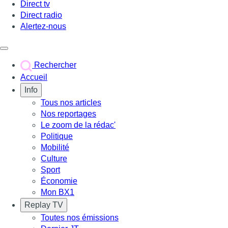
Direct tv
Direct radio
Alertez-nous
Déclencher le menu
Rechercher
Accueil
Info
Tous nos articles
Nos reportages
Le zoom de la rédac'
Politique
Mobilité
Culture
Sport
Économie
Mon BX1
Replay TV
Toutes nos émissions