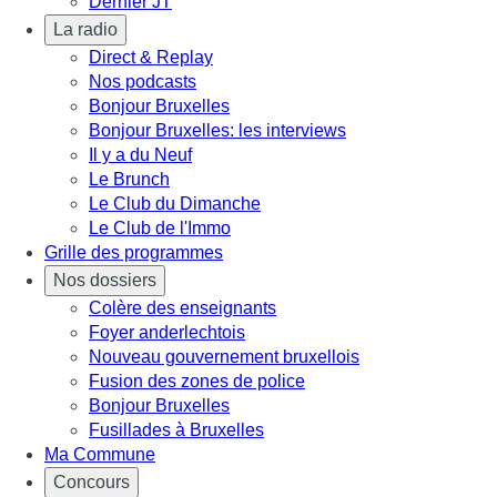
Dernier JT
La radio
Direct & Replay
Nos podcasts
Bonjour Bruxelles
Bonjour Bruxelles: les interviews
Il y a du Neuf
Le Brunch
Le Club du Dimanche
Le Club de l'Immo
Grille des programmes
Nos dossiers
Colère des enseignants
Foyer anderlechtois
Nouveau gouvernement bruxellois
Fusion des zones de police
Bonjour Bruxelles
Fusillades à Bruxelles
Ma Commune
Concours