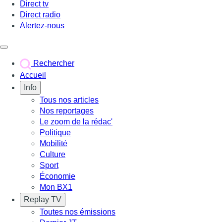
Direct tv
Direct radio
Alertez-nous
Déclencher le menu
Rechercher
Accueil
Info
Tous nos articles
Nos reportages
Le zoom de la rédac'
Politique
Mobilité
Culture
Sport
Économie
Mon BX1
Replay TV
Toutes nos émissions