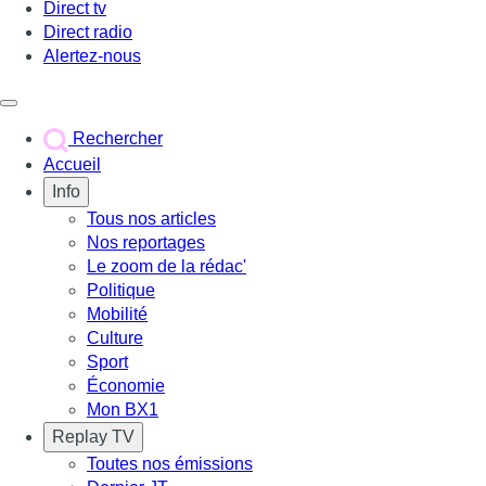
Direct tv
Direct radio
Alertez-nous
Déclencher le menu
Rechercher
Accueil
Info
Tous nos articles
Nos reportages
Le zoom de la rédac'
Politique
Mobilité
Culture
Sport
Économie
Mon BX1
Replay TV
Toutes nos émissions