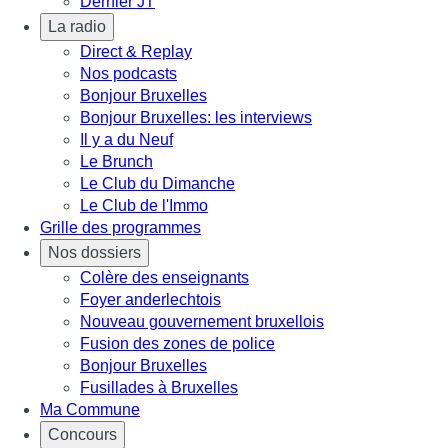
Dernier JT
La radio
Direct & Replay
Nos podcasts
Bonjour Bruxelles
Bonjour Bruxelles: les interviews
Il y a du Neuf
Le Brunch
Le Club du Dimanche
Le Club de l'Immo
Grille des programmes
Nos dossiers
Colère des enseignants
Foyer anderlechtois
Nouveau gouvernement bruxellois
Fusion des zones de police
Bonjour Bruxelles
Fusillades à Bruxelles
Ma Commune
Concours